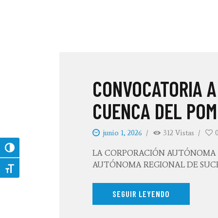
CONVOCATORIA A
CUENCA DEL POMC
junio 1, 2026
312
Vistas
Toggle High Contrast
LA CORPORACIÓN AUTÓNOMA RE
AUTÓNOMA REGIONAL DE SUCRE – 
Toggle Font size
SEGUIR LEYENDO