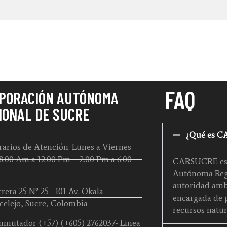
FAQ
PORACIÓN AUTÓNOMA
IONAL DE SUCRE
¿Qué es 
arios de Atención: Lunes a Viernes
8:00 Am a 12:00 Pm – 2:00 Pm a 6:00
CARSUCRE es 
m
Autónoma Regi
autoridad amb
rera 25 N° 25 - 101 Av. Okala -
encargada de p
celejo, Sucre, Colombia
recursos natur
mutador (+57) (+605) 2762037- Linea