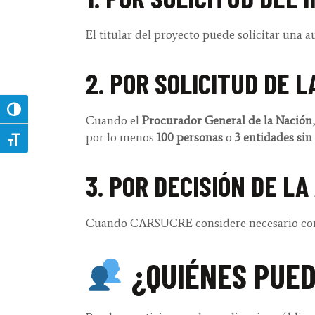
El titular del proyecto puede solicitar una 
2. POR SOLICITUD DE 
Toggle High Contrast
Cuando el
Procurador General de la Nación
por lo menos
100 personas
o
3 entidades sin
Toggle Font size
3. POR DECISIÓN DE L
Cuando CARSUCRE considere necesario conoc
¿QUIÉNES PUED