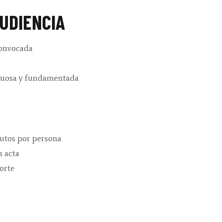
AUDIENCIA
convocada
etuosa y fundamentada
utos por persona
n acta
orte