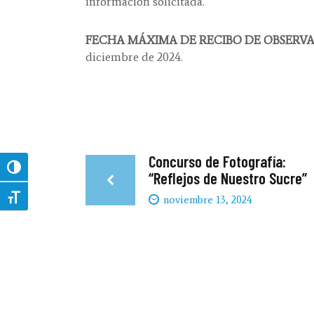
información solicitada.
FECHA MÁXIMA DE RECIBO DE OBSERV
diciembre de 2024.
Concurso de Fotografía:
Toggle High Contrast
“Reflejos de Nuestro Sucre”
Toggle Font size
noviembre 13, 2024