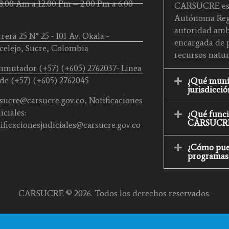
8:00 Am a 12:00 Pm – 2:00 Pm a 6:00
CARSUCRE es 
m
Autónoma Regi
autoridad amb
rera 25 N° 25 - 101 Av. Okala -
encargada de p
celejo, Sucre, Colombia
recursos natur
mutador (+57) (+605) 2762037- Linea
de (+57) (+605) 2762045
¿Qué munic
jurisdicció
sucre@carsucre.gov.co, Notificaciones
iciales:
¿Qué funci
CARSUCR
ificacionesjudiciales@carsucre.gov.co
¿Cómo pued
programas 
CARSUCRE © 2026. Todos los derechos reservados.