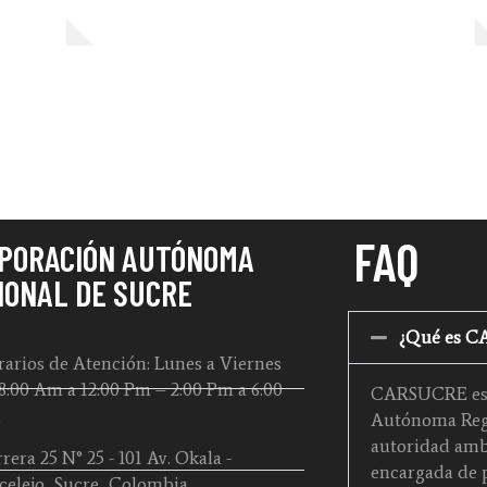
FAQ
PORACIÓN AUTÓNOMA
IONAL DE SUCRE
¿Qué es 
arios de Atención: Lunes a Viernes
8:00 Am a 12:00 Pm – 2:00 Pm a 6:00
CARSUCRE es 
m
Autónoma Regi
autoridad amb
rera 25 N° 25 - 101 Av. Okala -
encargada de p
celejo, Sucre, Colombia