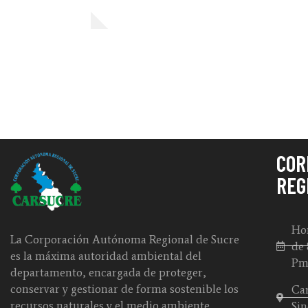
COR
REG
Hor
La Corporación Autónoma Regional de Sucre
de 
es la máxima autoridad ambiental del
P
departamento, encargada de proteger,
conservar y gestionar de forma sostenible los
Car
recursos naturales y el medio ambiente,
Sin