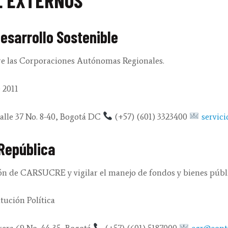
L EXTERNOS
Desarrollo Sostenible
bre las Corporaciones Autónomas Regionales.
 2011
lle 37 No. 8-40, Bogotá DC
(+57) (601) 3323400
servic
 República
tión de CARSUCRE y vigilar el manejo de fondos y bienes públ
tución Política
era 69 No. 44-35, Bogotá
(+57) (601) 5187000
cgr@contr