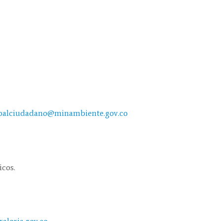
ioalciudadano@minambiente.gov.co
icos.
aloria.gov.co