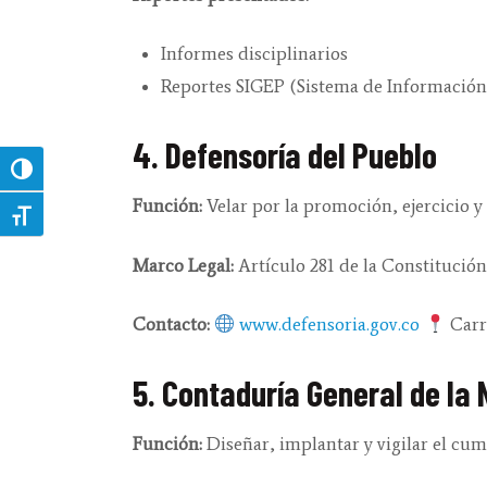
Informes disciplinarios
Reportes SIGEP (Sistema de Información
4. Defensoría del Pueblo
Toggle High Contrast
Función:
Velar por la promoción, ejercicio y
Toggle Font size
Marco Legal:
Artículo 281 de la Constitución
Contacto:
www.defensoria.gov.co
Carre
5. Contaduría General de la
Función:
Diseñar, implantar y vigilar el cu