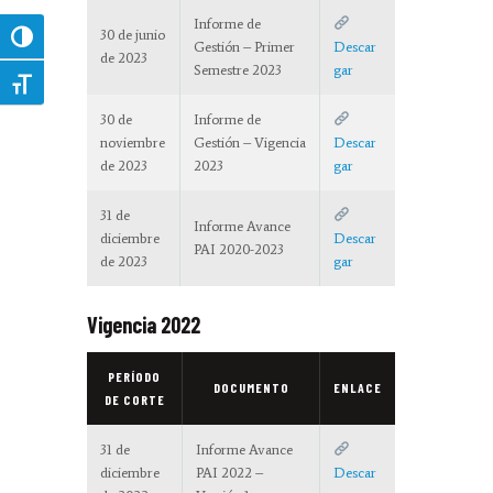
Informe de
30 de junio
Toggle High Contrast
Gestión – Primer
Descar
de 2023
Semestre 2023
gar
Toggle Font size
30 de
Informe de
noviembre
Gestión – Vigencia
Descar
de 2023
2023
gar
31 de
Informe Avance
diciembre
Descar
PAI 2020-2023
de 2023
gar
Vigencia 2022
PERÍODO
DOCUMENTO
ENLACE
DE CORTE
31 de
Informe Avance
diciembre
PAI 2022 –
Descar